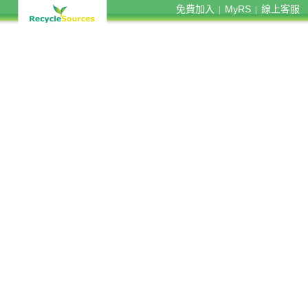
免費加入
MyRS
線上客服
|
|