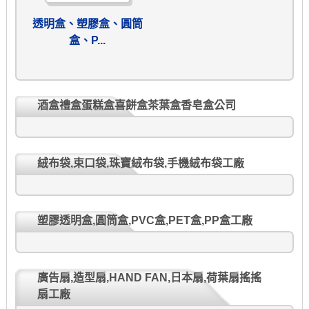
透明盒、塑膠盒、圓筒
盒、P...
酒盒禮盒蛋糕盒喜餅盒茶葉盒香皂盒公司
絨布袋,束口袋,珠寶絨布袋,手機絨布袋工廠
塑膠透明盒,圓筒盒,PVC盒,PET盒,PP盒工廠
廣告扇,造型扇,HAND FAN,日本扇,荷葉扇搖搖
扇工廠