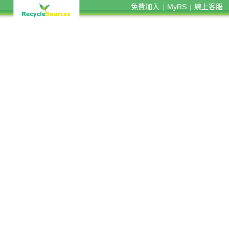
免費加入
MyRS
線上客服
|
|