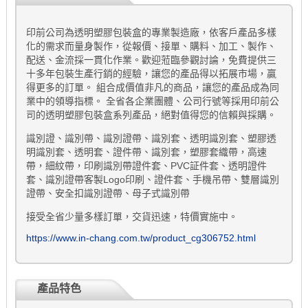
印前公司為透明塑膠包裝盒的專業製造廠，依客戶產品多樣
化的需求而量身製作，從報價、接單、購料、加工、製作、
配送、金流採一貫化作業。歡迎蒞臨參觀討論，免費提供三
十多年包裝生產行銷的經驗，讓您的產品得以拓展市場，贏
得更多的訂單。 組合成價值非凡的商品，讓您的產品成為同
業中的領導指標。 全省各企業團體、公司行號等採用印前公
司的透明塑膠包裝盒系列產品，絕對值得您的信賴與採購。
識別證、識別帶、識別證帶、識別套、透明識別套、塑膠透
明識別套、透明套、證件帶、識別套，塑膠套織帶，高速
帶，細紋帶，印刷識別帶證件套、PVC証件套、透明證件
套、識別證帶客製Logo印刷、證件套、手機吊帶、雙層識別
證帶、安全扣識別證帶、母子式識別帶
接受全省少量多樣訂單，交貨迅速，特價實施中。
https://www.in-chang.com.tw/product_cg306752.html
產品特色