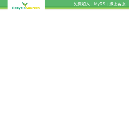
免費加入
MyRS
線上客服
|
|