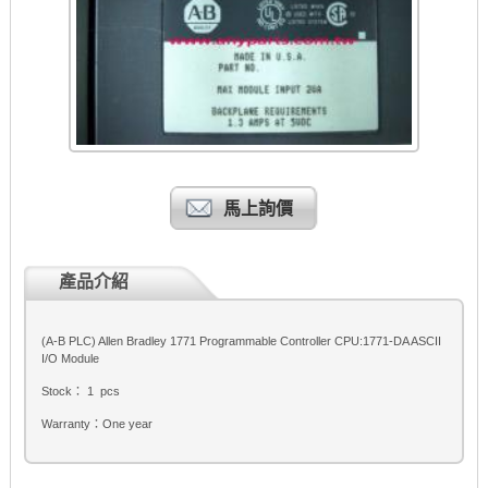
馬上詢價
產品介紹
(A-B PLC) Allen Bradley 1771 Programmable Controller CPU:1771-DA ASCII
I/O Module
Stock： 1 pcs
Warranty：One year