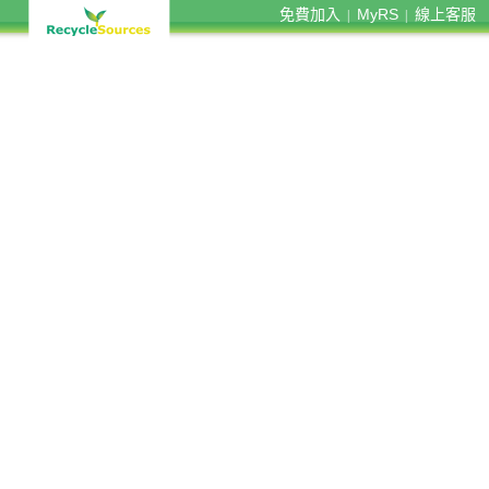
免費加入
MyRS
線上客服
|
|