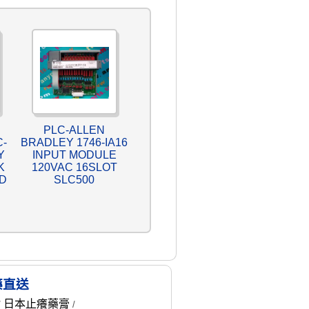
PLC-ALLEN
C-
BRADLEY 1746-IA16
Y
INPUT MODULE
K
120VAC 16SLOT
D
SLC500
藥直送
日本止癢藥膏
/
/