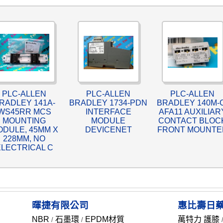
PLC-ALLEN
PLC-ALLEN
PLC-ALLEN
RADLEY 141A-
BRADLEY 1734-PDN
BRADLEY 140M-
WS45RR MCS
INTERFACE
AFA11 AUXILIAR
MOUNTING
MODULE
CONTACT BLOC
DULE, 45MM X
DEVICENET
FRONT MOUNTE
228MM, NO
ELECTRICAL C
暉捷有限公司
惠比壽日
NBR
石墨環
EPDM材質
萬特力 護膝
/
/