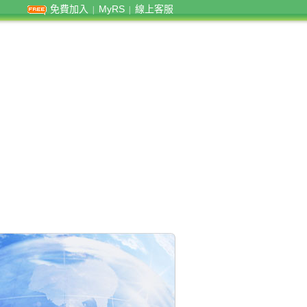
免費加入
MyRS
線上客服
|
|