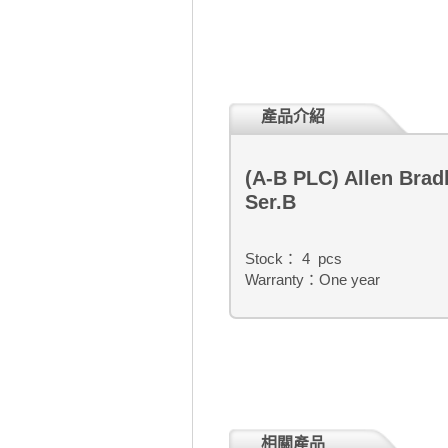
產品介紹
(A-B PLC) Allen Bra
Ser.B
Stock： 4 pcs
Warranty：One year
相關產品