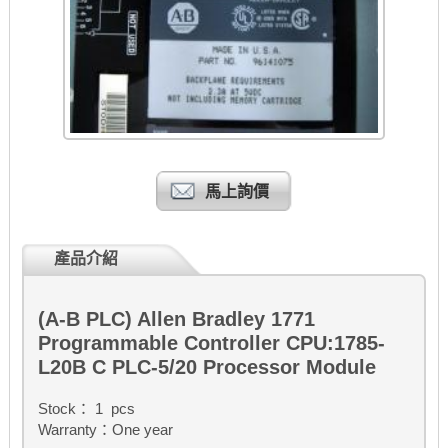
馬上詢價
產品介紹
(A-B PLC) Allen Bradley 1771
Programmable Controller CPU:1785-
L20B C PLC-5/20 Processor Module
Stock： 1 pcs
Warranty：One year