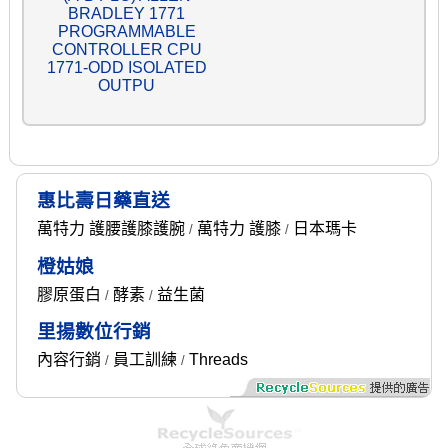
BRADLEY 1771
PROGRAMMABLE
CONTROLLER CPU
1771-ODD ISOLATED
OUTPU
惠比壽日藥直送
萬特力 護腰護膝護腕
萬特力 護膝
日本瑪卡
/
/
橙姑娘
膠原蛋白
酵素
益生菌
/
/
里揚數位行銷
內容行銷
員工訓練
Threads
/
/