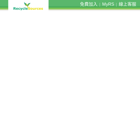
免費加入
MyRS
線上客服
|
|