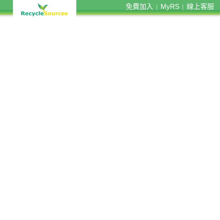
免費加入
MyRS
線上客服
|
|