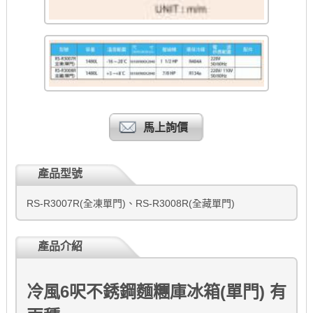
馬上詢價
產品型號
RS-R3007R(全凍單門)、RS-R3008R(全藏單門)
產品介紹
冷風6呎不銹鋼麵糰庫冰箱(單門) 有