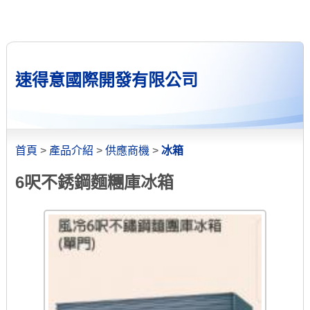
速得意國際開發有限公司
首頁
>
產品介紹
>
供應商機
>
冰箱
6呎不銹鋼麵糰庫冰箱