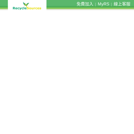
免費加入
MyRS
線上客服
|
|