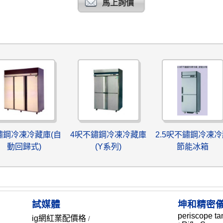
馬上詢價
鏽鋼冷凍冷藏庫(自
4呎不鏽鋼冷凍冷藏庫
2.5呎不鏽鋼冷凍冷
動回歸式)
(Y系列)
節能冰箱
試媒體
坤和精密
periscope ta
ig網紅業配價格
/