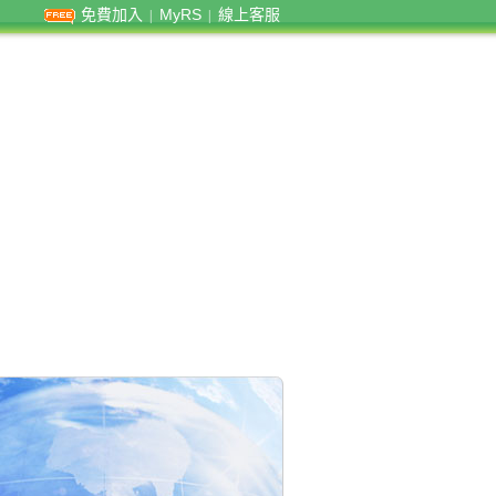
免費加入
MyRS
線上客服
|
|