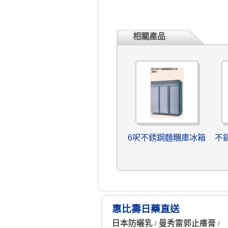
相關產品
6呎不銹鋼麵糰庫冰箱
不
惠比壽日藥直送
日本防曬乳
曼秀雷郭止癢膏
/
/