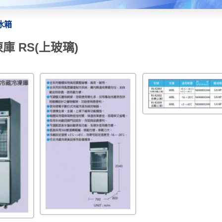
冰箱
庫 RS(上玻璃)