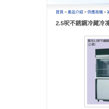
首頁
>
產品介紹
>
供應商機
>
2.5呎不銹鋼冷藏冷凍