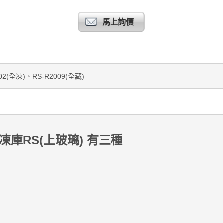
馬上詢價
02(全凍)、RS-R2009(全藏)
凍
庫RS(上玻璃) 有三種