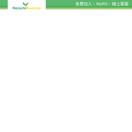
免費加入
MyRS
線上客服
|
|