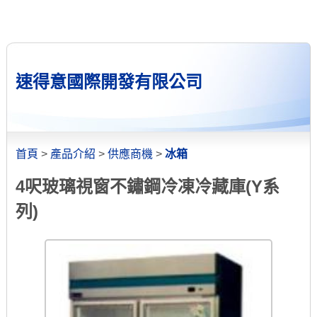
速得意國際開發有限公司
首頁
>
產品介紹
>
供應商機
>
冰箱
4呎玻璃視窗不鏽鋼冷凍冷藏庫(Y系
列)