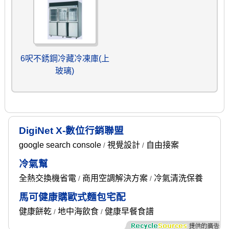
6呎不銹鋼冷藏冷凍庫(上
玻璃)
DigiNet X-數位行銷聯盟
google search console
視覺設計
自由接案
/
/
冷氣幫
全熱交換機省電
商用空調解決方案
冷氣清洗保養
/
/
馬可健康購歐式麵包宅配
健康餅乾
地中海飲食
健康早餐食譜
/
/