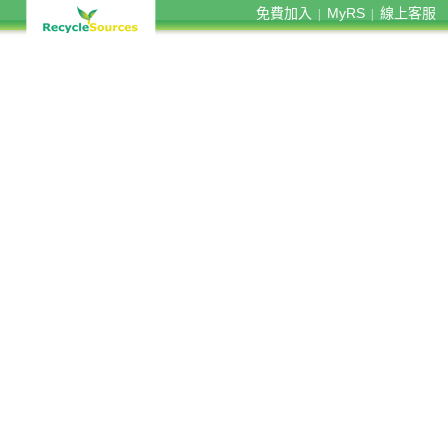
免費加入
MyRS
線上客服
|
|