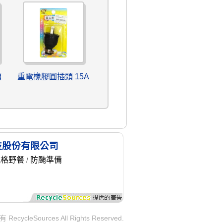
頭
重電橡膠圓插頭 15A
技股份有限公司
風格野餐
防颱準備
/
ycleSources All Rights Reserved.