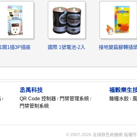
1開1插3P插座
國際 1號電池-2入
接地變扁腳轉插
丞禹科技
福穀樂生
略
QR Code 控制器
門禁管理系統
雜糧水餃
/
/
/
/
門禁管制系統
© 2007-2026 全球綠色商機網 版權所有 Rec