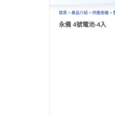
首頁
>
產品介紹
>
供應商機
>
永備 4號電池-4入