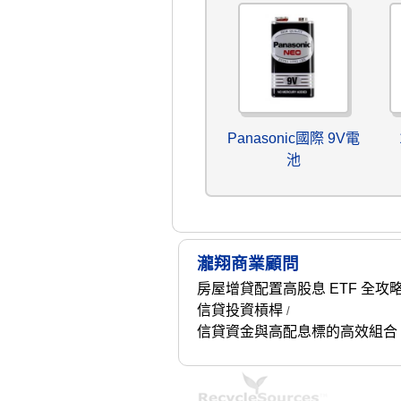
Panasonic國際 9V電
池
瀧翔商業顧問
房屋增貸配置高股息 ETF 全攻
信貸投資槓桿
/
信貸資金與高配息標的高效組合