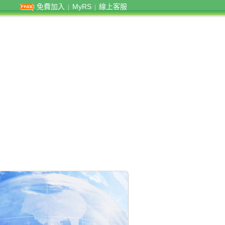
免費加入
MyRS
線上客服
|
|