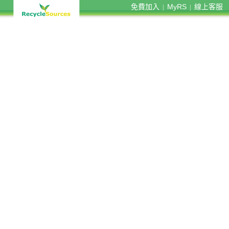
免費加入
MyRS
線上客服
|
|