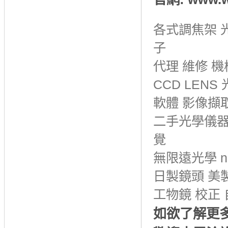
各式調焦架 光
子
代理 維修 機
CCD LEN
軟體 影像擷
二手光學儀器
覺
無限遠光學 na
日製鏡頭 美製鏡頭
工物鏡 校正
如欲了解更