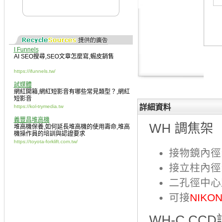
I Funnels
AI SEO搜尋
,
SEO文章怎麼寫
,
蝦皮銷售
https://ifunnels.tw/
試媒體
網紅開箱
,
網紅短影音有哪些常見類型？
,
網紅
短影音
詳細資料
https://kol-trymedia.tw
義豐昌堆高機
WH 調焦架
堆高機保養
,
如何延長堆高機的使用壽命
,
堆高
機操作員的培訓與認證要求
https://toyota-forklift.com.tw/
接物鏡內徑:
接立柱內徑:
二孔徑中心距
可接
NIKO
WH-C CC