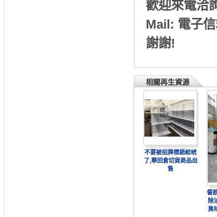
歡迎來電洽詢：黃
Mail: 電子信
謝謝!
相關再生資源
不要被招牌標語給唬
了,華田倉切貨商品出
售
餐
除
臭