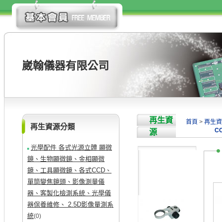
崴翰儀器有限公司
再生資
首頁
>
再生資
再生資源分類
C
源
光學配件 各式光源立體 顯微
鏡、生物顯微鏡、金相顯微
鏡、工具顯微鏡、各式CCD、
單筒變焦鏡頭、影像測量儀
器、客製化檢測系統、光學儀
器保養維修、 2.5D影像量測系
統
(0)