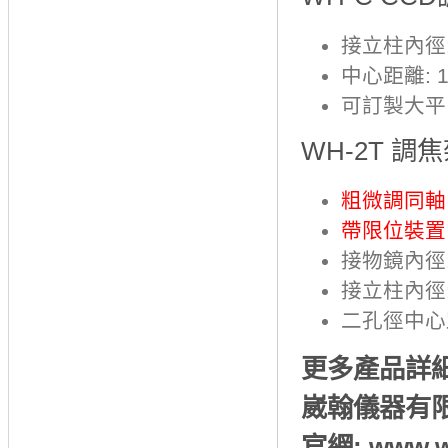
接立柱內徑:
中心距離: 1
可訂製大平
WH-2T 調
粗微調同軸
帶限位裝置
接物鏡內徑:
接立柱內徑:
二孔徑中心距
更多產品詳
崴翰儀器有限公司
官網: www.w