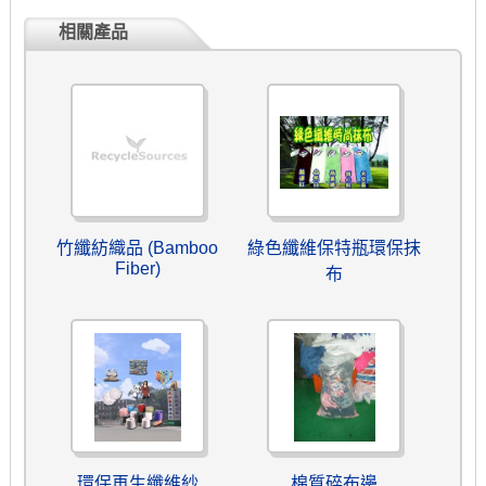
相關產品
竹纖紡織品 (Bamboo
綠色纖維保特瓶環保抹
Fiber)
布
環保再生纖維紗
棉質碎布邊