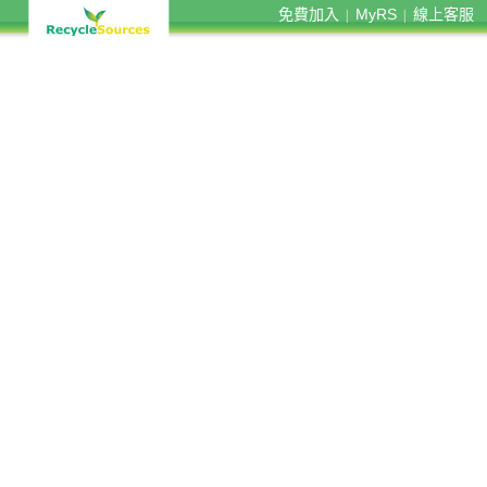
免費加入
MyRS
線上客服
|
|