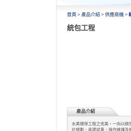
首頁
>
產品介紹
>
供應商機
>
統包工程
產品介紹
水美環保工程之完美，一向以統包
計規劃、承建試車、操作維護及擴