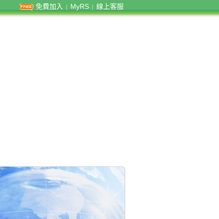
免費加入
MyRS
線上客服
|
|