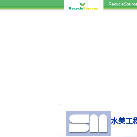
RecycleSou
水美工