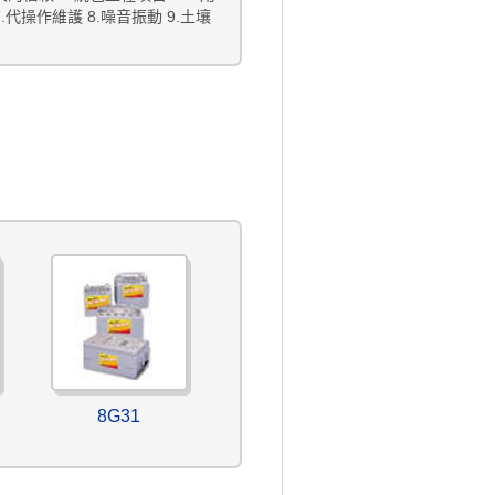
.代操作維護 8.噪音振動 9.土壤
8G31