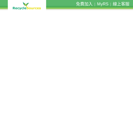
免費加入
MyRS
線上客服
|
|