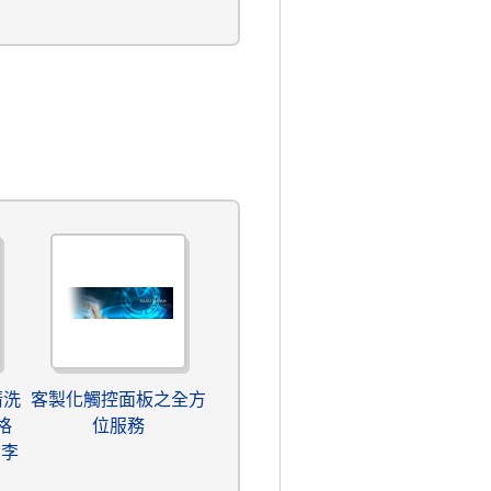
清洗
客製化觸控面板之全方
格
位服務
7李