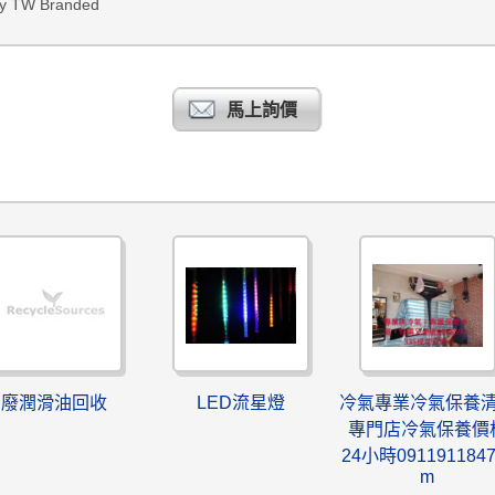
 by TW Branded
馬上詢價
廢潤滑油回收
LED流星燈
冷氣專業冷氣保養
專門店冷氣保養價
24小時091191184
m