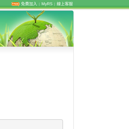
免費加入
MyRS
線上客服
|
|