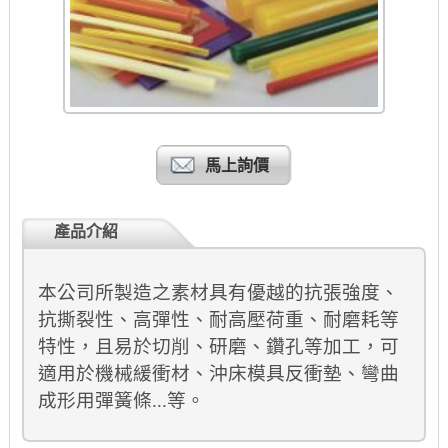
馬上詢價
產品介紹
本公司所製造之素材具有優越的抗張強度、
抗撕裂性、高彈性、耐高壓荷重、耐磨耗等
特性，且易於切削、研磨、鑽孔等加工，可
適用於機械緩衝材、沖床模具反衝墊、彎曲
成形用彈簧條...等。