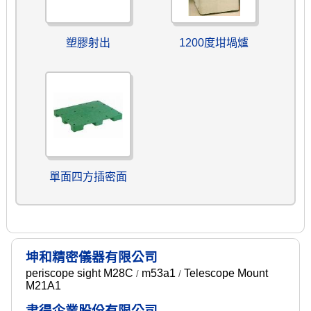
塑膠射出
1200度坩堝爐
單面四方插密面
坤和精密儀器有限公司
periscope sight M28C
m53a1
Telescope Mount
/
/
M21A1
聿得企業股份有限公司