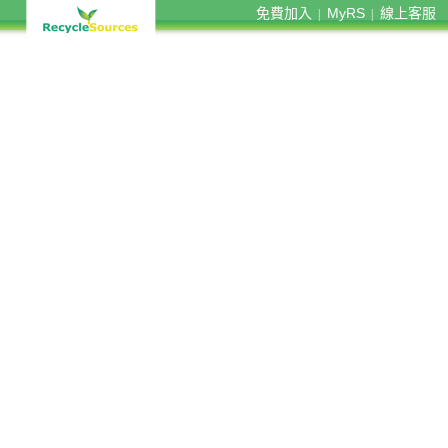
免費加入
MyRS
線上客服
|
|