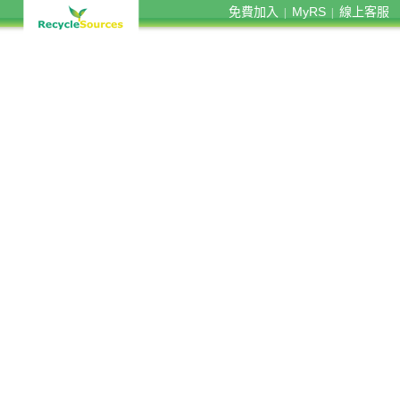
免費加入
MyRS
線上客服
|
|