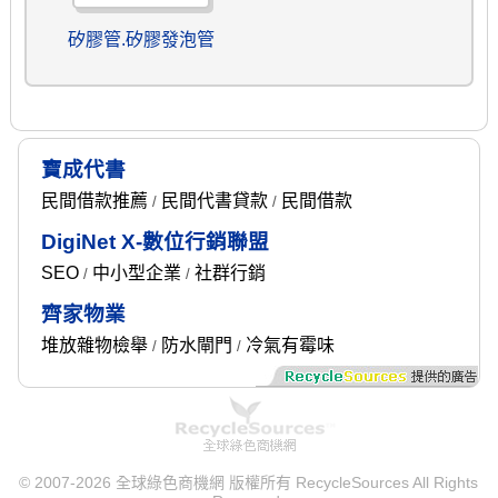
矽膠管.矽膠發泡管
寶成代書
民間借款推薦
民間代書貸款
民間借款
/
/
DigiNet X-數位行銷聯盟
SEO
中小型企業
社群行銷
/
/
齊家物業
堆放雜物檢舉
防水閘門
冷氣有霉味
/
/
© 2007-2026 全球綠色商機網 版權所有 RecycleSources All Rights