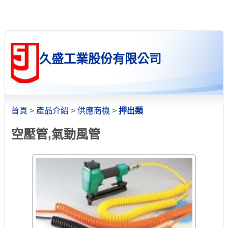
久盛工業股份有限公司
首頁
>
產品介紹
>
供應商機
>
押出類
空壓管,氣動風管