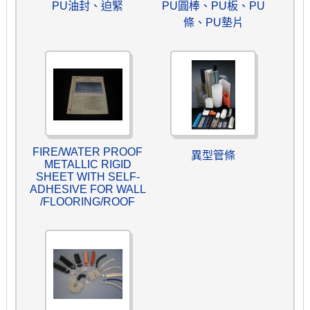
PU油封、迫緊
PU圓棒、PU板、PU
條、PU墊片
FIRE/WATER PROOF
異型管條
METALLIC RIGID
SHEET WITH SELF-
ADHESIVE FOR WALL
/FLOORING/ROOF