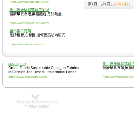
for Summer
https://www.sportingtex.com/
第1頁，共1頁
( 共0筆資料 )
馬可健康購歐式麵包宅配
健康早餐食譜
,
無糖麵包
,
月餅熱量
https://www.minimark.com.tw/
里昂數位行銷
品牌經營
,
心智圖
,
如何提高站內曝光
https://www.leon.com.tw/
sportingtex
馬可健康購歐式麵
Green Fabric
,
Sustainable Collagen Fabrics
健康早餐食譜
,
無糖
in Fashion
,
The Best Multifunctional Fabric
for Summer
https://www.sportingtex.com/
https://www.minimark.c