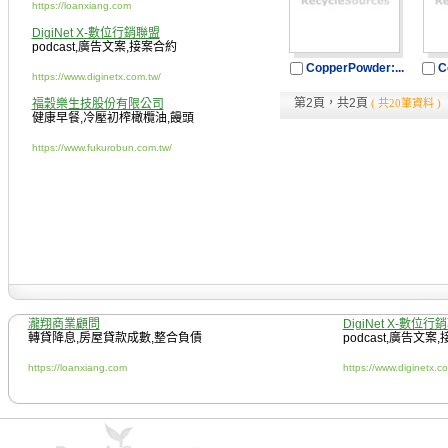
https://loanxiang.com
DigiNet X-數位行銷聯盟
podcast
,
廣告文案
,
接案合約
CopperPowder:...
C
https://www.diginetx.com.tw/
第2頁，共2頁
福穀樂生技股份有限公司
( 共20筆資料 )
健康早餐
,
冷壓初榨橄欖油
,
饅頭
https://www.fukurobun.com.tw/
瀧翔商業顧問
DigiNet X-數位行
轉貸降息
,
房屋貸款成數
,
整合負債
podcast
,
廣告文案
,
https://loanxiang.com
https://www.diginetx.c