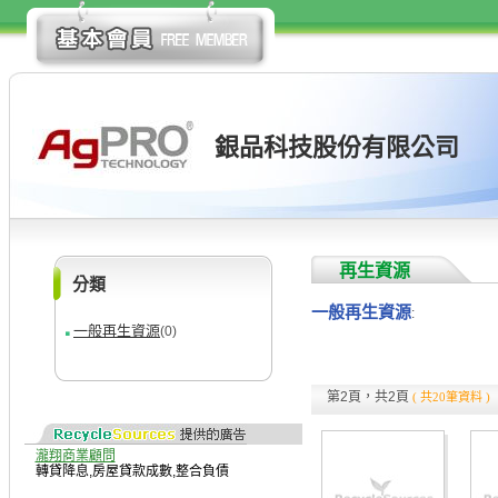
銀品科技股份有限公司
再生資源
分類
一般再生資源
:
一般再生資源
(0)
第2頁，共2頁
( 共20筆資料 )
瀧翔商業顧問
轉貸降息
,
房屋貸款成數
,
整合負債