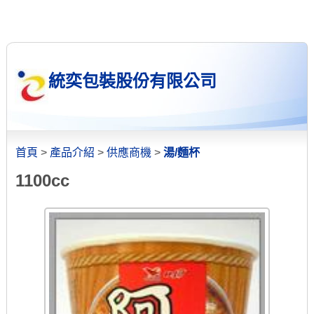
統奕包裝股份有限公司
首頁
>
產品介紹
>
供應商機
>
湯/麵杯
1100cc