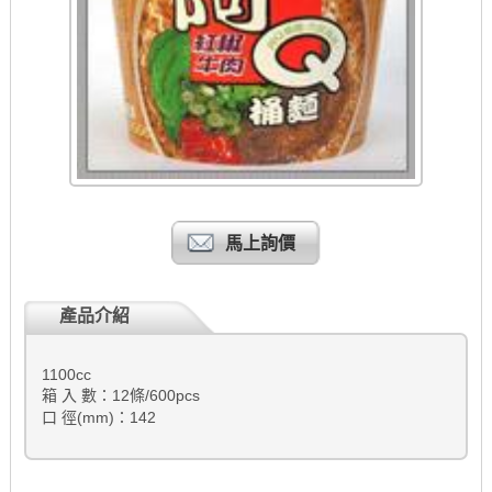
馬上詢價
產品介紹
1100cc
箱 入 數：12條/600pcs
口 徑(mm)：142