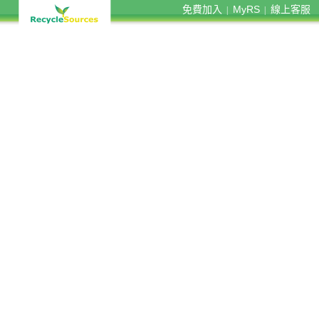
免費加入
MyRS
線上客服
|
|