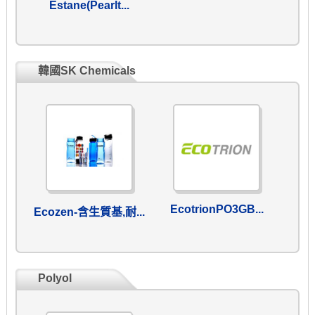
Estane(Pearlt...
韓國SK Chemicals
EcotrionPO3GB...
Ecozen-含生質基,耐...
Polyol