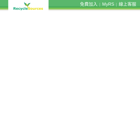
免費加入
MyRS
線上客服
|
|