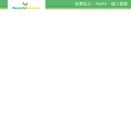
免費加入
MyRS
線上客服
|
|