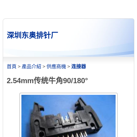
深圳东奥排针厂
首頁
>
產品介紹
>
供應商機
>
连接器
2.54mm传统牛角90/180°