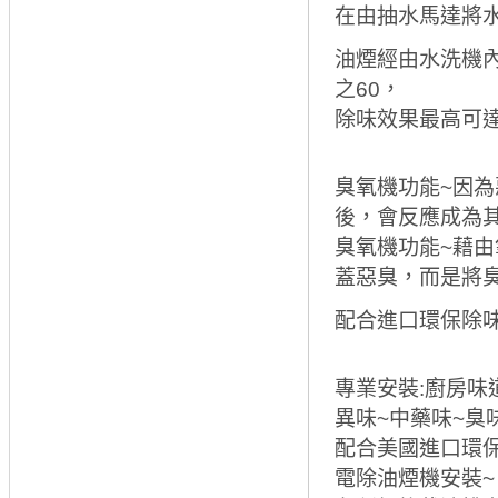
在由抽水馬達將
油煙經由水洗機
之60，
除味效果最高可達
臭氧機功能~因
後，會反應成為
臭氧機功能~藉
蓋惡臭，而是將
配合進口環保除味
專業安裝:廚房味
異味~中藥味~臭
配合美國進口環保
電除油煙機安裝~