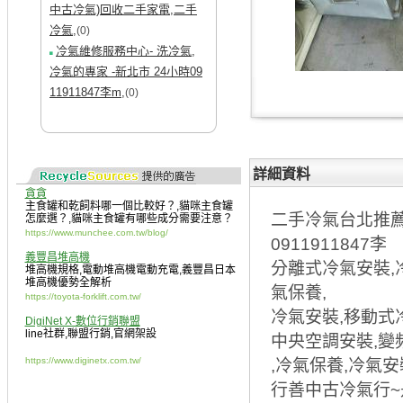
中古冷氣)回收二手家電,二手
冷氣,
(0)
冷氣維修服務中心- 洗冷氣,
冷氣的專家 -新北市 24小時09
11911847李m,
(0)
詳細資料
貪貪
主食罐和乾飼料哪一個比較好？
,
貓咪主食罐
二手冷氣台北推
怎麼選？
,
貓咪主食罐有哪些成分需要注意？
https://www.munchee.com.tw/blog/
0911911847李
義豐昌堆高機
分離式冷氣安裝,
堆高機規格
,
電動堆高機電動充電
,
義豐昌日本
堆高機優勢全解析
氣保養,
https://toyota-forklift.com.tw/
冷氣安裝,移動式
DigiNet X-數位行銷聯盟
line社群
,
聯盟行銷
,
官網架設
中央空調安裝,變
https://www.diginetx.com.tw/
,冷氣保養,冷氣安
行善中古冷氣行~