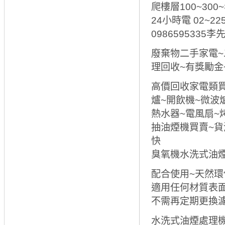
爬樓層100~30
24小時電 02~22
0986595335李
廢棄物二手家電~
理回收~有獎勵金
高價回收家電類買
爐~開飲機~微波
熱水器~電風扇~
抽油煙機買賣~貨
快
臭氧機水洗式油煙處
配合使用~天然環
適用任何材質表
不需再定期更換
水洗式油煙處理