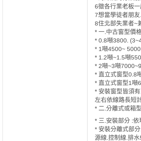
6徵各行業老板一
7想當學徒者朋友
8住北部失業者~
* 一.中古窗型價
* 0.8噸3800. (3~
* 1噸4500~ 5000
* 1.2噸~1.5噸55
* 2噸~3噸7000~9
* 直立式窗型0.8噸
* 直立式窗型1噸60
* 安裝窗型皆須有
左右依線路長短計
* 二.分離式或
* 三.安裝部分 
* 安裝分離式部分:
源線.控制線.排水