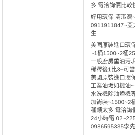
多 電洽詢價比較
好用環保 清潔濟~
0911911847~
生
美國原裝進口環保
~1桶1500~2桶25
一般廚房重油污垢
稀釋後1比3~可
美國原裝進口環保
工業油垢如機油~
水洗機除油煙機專
加崙裝~1500~2桶
種類太多 電洽詢
24小時電 02~22
0986595335李