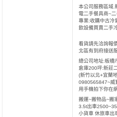
本公司服務區域.
電二手餐具商~二
專業:收購中古
飲設備買賣二手
看貨請先洽詢報價
北區有到府接送服務
總公司地址:板橋
倉庫200坪:新莊
(新竹以北+宜蘭地區
0980565847~
用手機拍下你在網
搬運~搬物品~搬家
3.5t出車2500
小貨車 休旅車出車