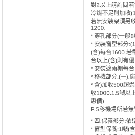
對2以上請詢問若需
冷煤不足則加收(1
若無安裝架須另收費
1200.
* 穿孔部分(一般
* 安裝窗型部分:(1
(含)每台1600.
台以上(含)則有
* 安裝遮雨棚每台
* 移機部分:(一)
* 含)加收500超
收1000.1.5噸
惠價)
P.S移機場所若無
* 四.保養部分:
* 窗型保養:1噸(含