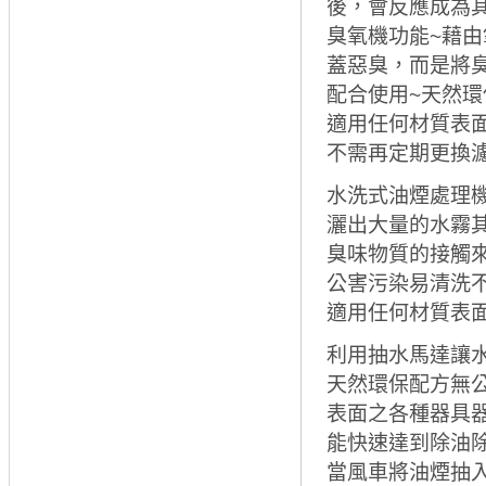
後，會反應成為
臭氧機功能~藉
蓋惡臭，而是將
配合使用~天然環
適用任何材質表
不需再定期更換
水洗式油煙處理
灑出大量的水霧其
臭味物質的接觸來
公害污染易清洗不
適用任何材質表
利用抽水馬達讓
天然環保配方無
表面之各種器具
能快速達到除油
當風車將油煙抽