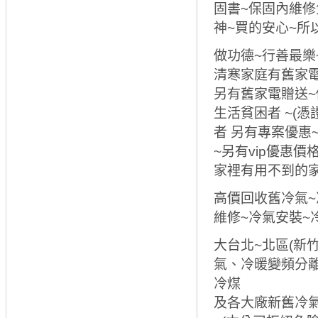
固書~保固內維修
神~買的安心~所
做功德~行善最樂
清寒家庭有舊家電
另有舊家電贈送~
生活貧困者 ~(憑
者 另有專案優惠
~另有vip優惠價格
家裡有用不到的
高價回收舊冷氣~
維修~冷氣安裝~
大台北~北區(新
氣、冷暖變頻分
冷煤
及各大廠新舊冷