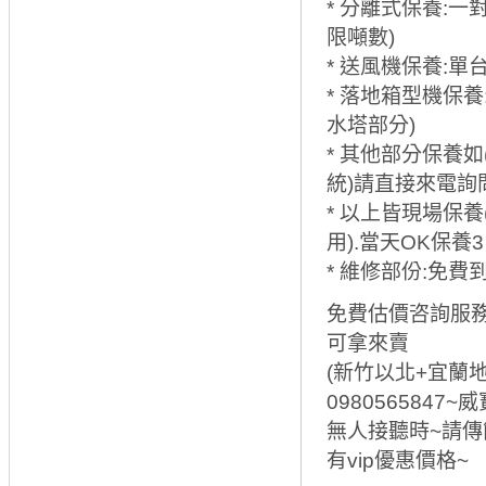
* 分離式保養:一
限噸數)
* 送風機保養:單台
* 落地箱型機保養:
水塔部分)
* 其他部分保養
統)請直接來電詢
* 以上皆現場保
用).當天OK保養
* 維修部份:免費
免費估價咨詢服務
可拿來賣
(新竹以北+宜蘭地區)
0980565847~
無人接聽時~請傳
有vip優惠價格~