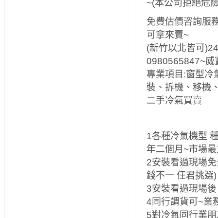
~(本公司拒絕危
免費估價咨詢服務
可拿來賣~
(新竹以北皆可)24小
0980565847~
專業項目:窗型
裝、拆機、移機
二手冷氣買賣
1各種冷氣機型 
年二個月~市場最
2安裝看過現場免
錢不一 任君挑選)
3安裝看過現場後
4同行調貨可~業
5對冷氣同行業朋