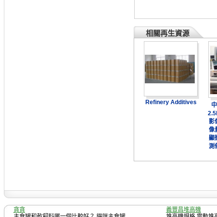
相關再生資源
Refinery Additives
中
2.
影
像
顯
測
貪貪
義豐昌堆高機
主食罐和乾飼料哪一個比較好？
,
貓咪主食罐
堆高機規格
,
電動堆