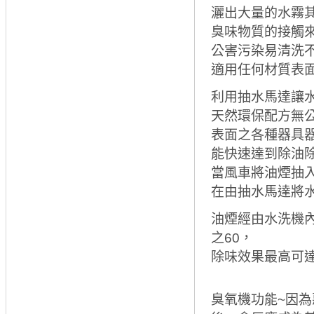
灑出大量的水霧其
臭味物質的接觸來
公害污染易清洗不
適用任何材質表
利用抽水馬達讓
天然環保配方無
表面之各種器具
能快速達到除油
當風車將油煙抽
在由抽水馬達將
油煙經由水洗機
之60，
除味效果最高可達
臭氧機功能~因