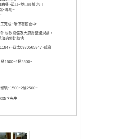
小吃~自助餐~單口~雙口炒爐專用
餐儲~專用~
~
施工完成~環保署稽查中~
椅~餐飲設備及大廚房整體規劃。
電洽詢價比較快
847~亞太0980565847~威寶
500~2桶2500~
1500~2桶2500~
95335李先生