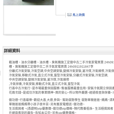
馬上詢價
詳細資料
截油槽、油水分離槽、油水槽、臭氧機施工定做中古二手冷氣家電買賣 24h091
槽、臭氧機施工定做中古二手冷氣家電買賣 24h0911911847李
分離式冷氣安裝,冷氣空調,中央空調安裝,變頻冷氣安裝,灌冷煤,冷氣維修,冷氣保
冷氣安裝,移動式冷氣,直立式冷氣,窗型冷氣安裝,分離式冷氣安裝,冷氣空調,
中央空調安裝,變頻冷氣安裝,灌冷煤,冷氣維修
,冷氣保養,冷氣安裝,移動式冷氣,直立式冷氣,窗型冷氣 .
行善中古冷氣行~是市場最重保固服務~售後服務最重信用~安裝冷氣開立保固書
花兩次錢~是成功冷氣的事業精神~買的安心~所以物件嚴選~經過檢查與保養~
做功德~行善最樂~歡迎大善,大德,參與~ 幫助弱勢學生 弱勢單親爸爸~媽媽~
單親爸爸媽媽帶小孩子很辛苦~另有舊家電贈送~做功德~
生活貧困者 ~(憑證明)vip優惠價~做功德vip價格~隔代教養祖孫~ 生活極貧困
在網頁看到的廣告~告知本公司~另有vip優惠價格~