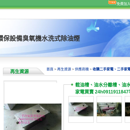
免費加
能環保設備臭氧機水洗式除油煙
首頁
>
再生資源
>
供應商機
>
收購二手家電、二手家電 
再生資源
截油槽、油水分離槽、油
家電買賣 24h091191184