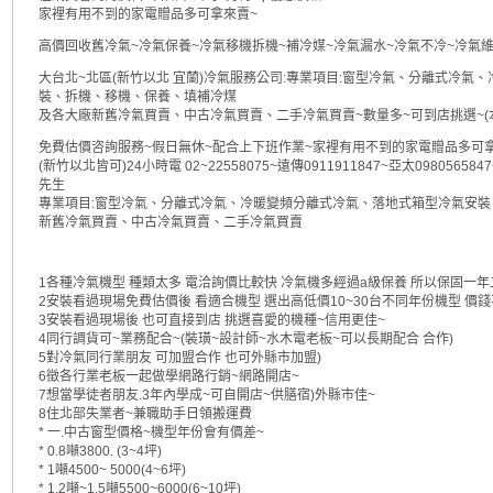
家裡有用不到的家電贈品多可拿來賣~
高價回收舊冷氣~冷氣保養~冷氣移機拆機~補冷媒~冷氣漏水~冷氣不冷~冷氣維
大台北~北區(新竹以北 宜蘭)冷氣服務公司:專業項目:窗型冷氣、分離式冷氣
裝、拆機、移機、保養、填補冷煤
及各大廠新舊冷氣買賣、中古冷氣買賣、二手冷氣買賣~數量多~可到店挑選~(
免費估價咨詢服務~假日無休~配合上下班作業~家裡有用不到的家電贈品多可
(新竹以北皆可)24小時電 02~22558075~遠傳0911911847~亞太0980565847
先生
專業項目:窗型冷氣、分離式冷氣、冷暖變頻分離式冷氣、落地式箱型冷氣安
新舊冷氣買賣、中古冷氣買賣、二手冷氣買賣
1各種冷氣機型 種類太多 電洽詢價比較快 冷氣機多經過a級保養 所以保固一
2安裝看過現場免費估價後 看適合機型 選出高低價10~30台不同年份機型 價錢
3安裝看過現場後 也可直接到店 挑選喜愛的機種~信用更佳~
4同行調貨可~業務配合~(裝璜~設計師~水木電老板~可以長期配合 合作)
5對冷氣同行業朋友 可加盟合作 也可外縣市加盟)
6徵各行業老板一起做學網路行銷~網路開店~
7想當學徒者朋友.3年內學成~可自開店~供膳宿)外縣市佳~
8住北部失業者~兼職助手日領搬運費
* 一.中古窗型價格~機型年份會有價差~
* 0.8噸3800. (3~4坪)
* 1噸4500~ 5000(4~6坪)
* 1.2噸~1.5噸5500~6000(6~10坪)