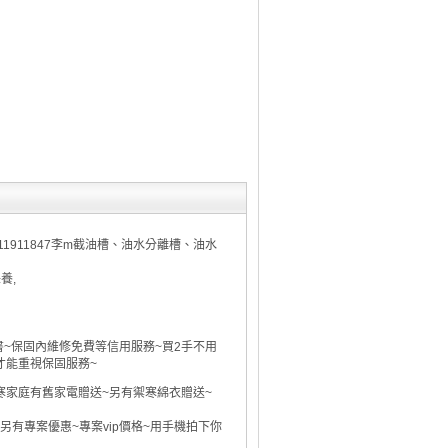
1911847李m截油槽、油水分離槽、油水
養,
~保固內維修免費等信用服務~買2手不用
才能重視保固服務~
清寒家庭有舊家電贈送~另有禦寒綿衣贈送~
者 另有專案優惠~專案vip價格~用手機拍下你