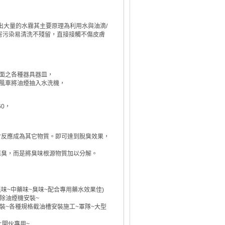
出大量的水霧其主要原理為利用水與油滴/
害污染易清洗不殘留，直接接觸不傷皮膚
面之各種器具器皿，
當風車將油煙抽入水洗機，
0，
會反應成為其它物質。即可達到脫臭效果，
惡臭，而是將臭味根源物質加以分解。
異味~中藥味~臭味~配合專用藥水效果佳)
除油煙機安裝~
裝~各種規格截油槽安裝施工~軍隊~大型
以上開伙專用~