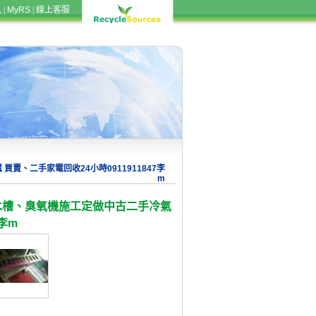
入
|
MyRS
|
線上客服
買賣、二手家電回收24小時0911911847李
m
水槽、臭氧機施工定做中古二手冷氣
7李m