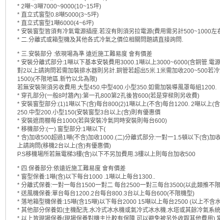
* 2噸~3噸7000~9000(10~15坪)
* 直立式窗型0.8噸5000(3~5坪)
* 直立式窗型1噸6000(4~6坪)
* 安裝窗型皆須有冷氣電源插座.若沒有則須另拉電源(費用需另計500~1000
* 二.分離式或箱型機及其他各式冷氣之價位相關問題請直接詢問.
* 三.安裝部分 :依現場為準 遠近施工難易度 會有價差
* 安裝分離式部分:1噸以下基本安裝費用3000.1噸以上3000~6000(含銅管.電
對2以上請詢問若需加裝排水器則另計.銅管若超出5米.1米需加收200~500若冷
1500)(不限地區.新竹以北為限)
若無安裝架須另收費用.大型450.中型400.小型350.如需加裝導風罩每組1200.
* 穿孔部分(一般8吋牆內):第一孔800第2孔後皆600(若是穿樑則另收費)
* 安裝窗型部分:(1)1噸以下(含)每台800(2)1噸以上(不含)每台1200. 2噸以
250.中型200.小型150(安裝窗型3台以上(含)則有優惠價
* 安裝遮雨棚每台1000(若與安裝冷氣同時安裝則每台600)
* 移機部分:(一).窗型部分:1噸以下(
* 含)加收500超過1噸(不含)加收1000.(二)分離式部分:一對一1.5頓以下(含)加收
上請詢問(移機2台以上(含)有優惠價)
P.S移機場所若無電梯3樓(含)以下不另加費用.3樓以上則每台加收500
* 四.保養部分:依遠近施工難易度 會有價差
* 窗型保養:1噸(含)以下每台1000 .1噸以上每台1300..
* 分離式保養:一對一每台1500一對二 每台2500一對三每台3500(以此類推不
* 送風機保養:單台每台1200.2台每台800.3台以上每台600(不限機型)
* 落地箱型機保養:15噸(含15噸)以下每台2000 15噸以上每台2500 (以上不含
* 其他部分保養如(主機配洗.水冷式冰水機或氣冷式冰水機.水塔或其餘冷氣系
* 以上皆現場保養(現場保養對機主比較有保障.可以避免被另外收取其他費用).當