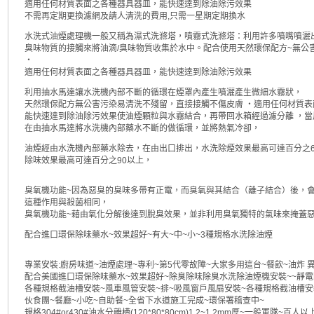
適用任何材質表面之各種器具器皿，能快速達到除油除污效果
不需再定期更換濾網及請人清洗的費用,只需一星期定期換水
水洗式油煙處理機一般又稱為濕式洗滌塔，噴霧式洗滌塔：利用許多噴嘴噴灑
臭味物質的接觸來將油滴/臭味物質收集於水中。配合使用天然環保配方~無公
‧
適用任何材質表面之各種器具器皿，能快速達到除油除污效果
利用抽水馬達讓水洗機內部不斷的循環在煙罩內產生噴灑產生微細水霧狀，
天然環保配方無公害污染易清洗不殘留，直接接觸不傷皮膚 ‧適用任何材質表
能快速達到除油除污效果使油煙顆粒與水霧結合，再帶回水箱經過濾分離 ，
在由抽水馬達將水洗機內部藥水不斷的做循環，並將熱氣冷卻，
油煙經由水洗機內部藥水除去，在由出口排出，水洗除煙效果最高可達百分之6
除味效果最高可達百分之90以上，
臭氧機功能~因為惡臭的臭味多帶有正電，而臭氧與其結合（離子結合）後，
這種作用與殺菌相同，
臭氧機功能~藉由氧化分解後達到脫臭效果，並非利用臭氧獨特的氣味來掩蓋
配合進口環保除味藥水~效果超好~有大~中~小~3種規格水洗除油煙
專業安裝:廚房味道~油煙處理~專利~第5代零故障~大家多用這台~餐飲~油炸 
配合美國進口環保除味藥水~效果超好~除臭除味除臭水洗除油煙機安裝~~靜電
各種規格截油槽安裝~風車風管安裝~排~吸風窗戶風扇安裝~各種規格截油槽安
伙食團~餐廳~小吃~自助餐~全省下水道施工完成~環保署稽查中~
規格304#or430#油水分離槽(120*80*80cm)1.2~1.2mm厚~一般軍隊~百人