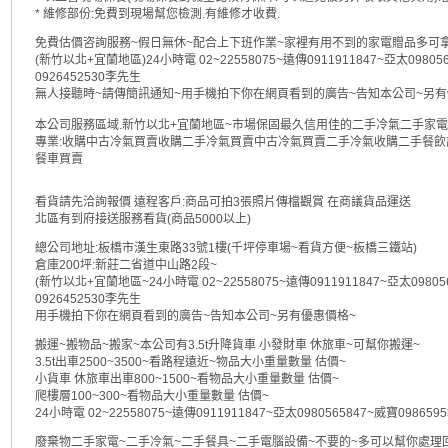
* 維修部份:免費到現場幫您檢測.有維修才收費.
免費估價咨詢服務~假日無休~配合上下班作業~家裡有用不到的家電贈品多可
(新竹以北+宜蘭地區)24小時電 02~22558075~遠傳0911911847~亞太09805
0926452530李先生
無人接聽時~請傳簡訊通知~用手機拍下你在網頁看到的廣告~告知本公司~另有v
本公司服務區域.新竹以北+宜蘭地區~市場保固最久信用佳的二手冷氣二手家電
專業:收購中古冷氣買賣收購二手冷氣買賣中古冷氣買賣二手冷氣收購二手餐
餐車買賣
看貨請先洽詢報價 遠程客戶:商品可拍3張照片傳檔觀賞 在商議貨品運送
北區有到府接送服務看貨(商品5000以上)
總公司地址:板橋市漢生東路33號1樓(千坪停車場~看貨方便~板橋三鐵站)
倉庫200坪:新莊二省道中山路2段~
(新竹以北+宜蘭地區~24小時電 02~22558075~遠傳0911911847~亞太09805
0926452530李先生
用手機拍下你在網頁看到的廣告~告知本公司~另有優惠價格~
搬運~搬物品~搬家~本公司有3.5t升降貨車 小發財車 休旅車~可幫你搬運~
3.5t出車2500~3500~看路程遠近~物品大小重量數量 估價~
小貨車 休旅車出車800~1500~看物品大小重量數量 估價~
爬樓層100~300~看物品大小重量數量 估價~
24小時電 02~22558075~遠傳0911911847~亞太0980565847~威寶09865
廢棄物二手家電~二手冷氣~二手餐具~二手電腦設備~不要的~多可以幫你處理