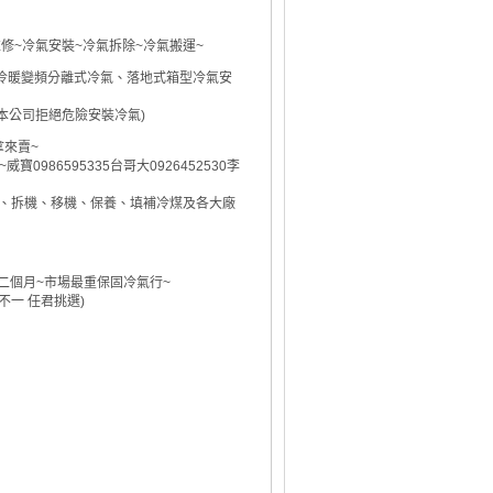
修~冷氣安裝~冷氣拆除~冷氣搬運~
、冷暖變頻分離式冷氣、落地式箱型冷氣安
本公司拒絕危險安裝冷氣)
拿來賣~
~威寶0986595335台哥大0926452530李
裝、拆機、移機、保養、填補冷煤及各大廠
年二個月~市場最重保固冷氣行~
不一 任君挑選)