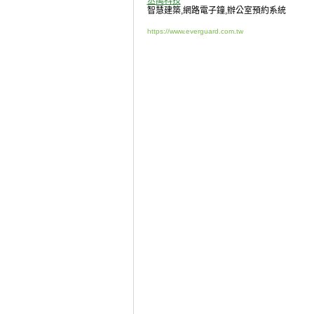
丞禹科技
智慧建築
,
網路電子鐘
,
辦公室預約系統
https://www.everguard.com.tw