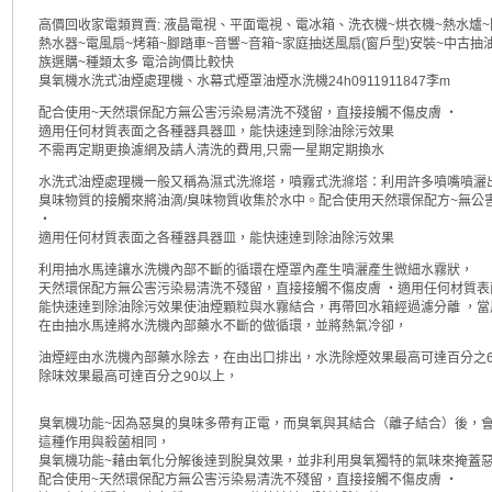
高價回收家電類買賣: 液晶電視、平面電視、電冰箱、洗衣機~烘衣機~熱水爐~
熱水器~電風扇~烤箱~腳踏車~音響~音箱~家庭抽送風扇(窗戶型)安裝~中古抽
族選購~種類太多 電洽詢價比較快
臭氧機水洗式油煙處理機、水幕式煙罩油煙水洗機24h0911911847李m
配合使用~天然環保配方無公害污染易清洗不殘留，直接接觸不傷皮膚 ‧
適用任何材質表面之各種器具器皿，能快速達到除油除污效果
不需再定期更換濾網及請人清洗的費用,只需一星期定期換水
水洗式油煙處理機一般又稱為濕式洗滌塔，噴霧式洗滌塔：利用許多噴嘴噴灑
臭味物質的接觸來將油滴/臭味物質收集於水中。配合使用天然環保配方~無公
‧
適用任何材質表面之各種器具器皿，能快速達到除油除污效果
利用抽水馬達讓水洗機內部不斷的循環在煙罩內產生噴灑產生微細水霧狀，
天然環保配方無公害污染易清洗不殘留，直接接觸不傷皮膚 ‧適用任何材質表
能快速達到除油除污效果使油煙顆粒與水霧結合，再帶回水箱經過濾分離 ，
在由抽水馬達將水洗機內部藥水不斷的做循環，並將熱氣冷卻，
油煙經由水洗機內部藥水除去，在由出口排出，水洗除煙效果最高可達百分之6
除味效果最高可達百分之90以上，
臭氧機功能~因為惡臭的臭味多帶有正電，而臭氧與其結合（離子結合）後，
這種作用與殺菌相同，
臭氧機功能~藉由氧化分解後達到脫臭效果，並非利用臭氧獨特的氣味來掩蓋
配合使用~天然環保配方無公害污染易清洗不殘留，直接接觸不傷皮膚 ‧