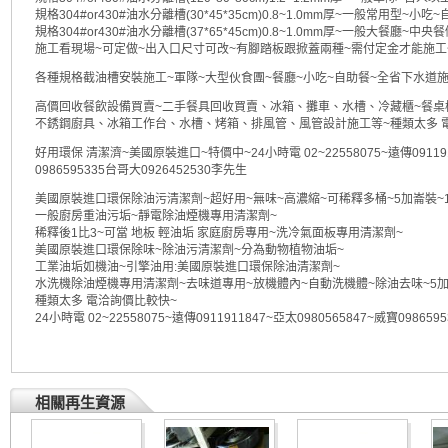
規格304#or430#油水分離槽(30*45*35cm)0.8~1.0mm厚~一般常用型~
規格304#or430#油水分離槽(37*65*45cm)0.8~1.0mm厚~一般大餐廳~中央
施工看現場~可定做~出入口尺寸可改~有腳踏板跟掀蓋兩種~需付定金才能施工
各種規格截油槽安裝施工~軍隊~大型伙食團~餐廳~小吃~自助餐~全省下水道
高價回收餐飲設備買賣~二手餐具回收買賣、冰箱、攤車、水槽、冷藏櫃~餐桌
不銹鋼廚具、冰箱工作台、水槽、烤箱、排風管、風管設計施工等~種類太多 
好用環保 清潔濟~美國原裝進口~特價中~24小時電 02~22558075~遠傳0911911
0986595335台哥大0926452530李先生
美國原裝進口環保除油污清潔劑~超好用~無味~高濃縮~可稀釋多桶~5加崙裝~1桶1
一般廚房重油污垢~靜電除油煙機專用清潔劑~
稀釋後1比3~可當 地板 輕油垢 家庭廚房專用~洗冷氣面板專用清潔劑~
美國原裝進口環保除味~除油污清潔劑~分為動物植物油垢~
工業油垢如機油~引擎油用:美國原裝進口環保除油清潔劑~
水洗機除油煙機專用清潔劑~去味道專用~放機體內~自動洗機體~除油去味~5加崙裝~
種類太多 電洽詢價比較快~
24小時電 02~22558075~遠傳0911911847~亞太0980565847~威寶09865
相關再生資源