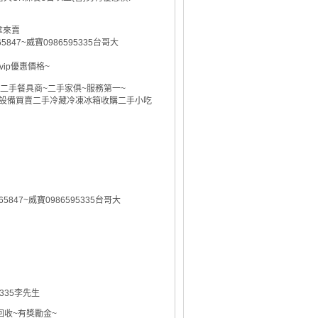
拿來賣
65847~威寶0986595335台哥大
ip優惠價格~
二手餐具商~二手家俱~服務第一~
飲設備買賣二手冷藏冷凍冰箱收購二手小吃
65847~威寶0986595335台哥大
95335李先生
回收~有獎勵金~