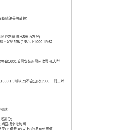
左右依線路長短計算)
源線.控制線.排水5米內為限)
煤不足則加收(1噸以下1000.1噸以上
上(含)每台1600.若需安裝架需另收費用.大型
1000.1.5噸以上(不含)加收1500.一對二以
限噸數)
水塔部分)
統)請直接來電詢問
天OK保養3台以上(含)另有優惠價.