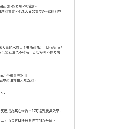
開飲機~微波爐~電磁爐~
油煙機買賣~貨源:大台北賣屋族~歡迎租屋
出大量的水霧其主要原理為利用水與油滴/
害污染易清洗不殘留，直接接觸不傷皮膚
面之各種器具器皿，
當風車將油煙抽入水洗機，
0，
會反應成為其它物質。即可達到脫臭效果，
惡臭，而是將臭味根源物質加以分解。