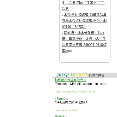
中古冷氣)回收二手家電,二手
冷氣,
(0)
水洗機 油煙處理 油煙除味臭
氧機水洗式油煙處理機 24小時
0911911847李m,
(0)
截油槽、油水分離槽、油水
槽、臭氧機施工定做中古二手
冷氣家電買賣 24h0911911847
李m
(0)
坤和精密儀器有限公司
Telescope M84
,
rifle scope
,
rifle scope
https://www.optis.com.tw/?lang=en
I Funnels
GA4
,
品牌官網
,
AI 數位人
https://ifunnels.tw/