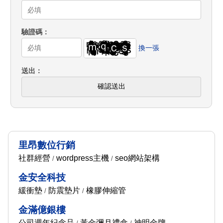
驗證碼
換一張
送出
確認送出
里昂數位行銷
社群經營
wordpress主機
seo網站架構
/
/
金安全科技
緩衝墊
防震墊片
橡膠伸縮管
/
/
金滿億銀樓
公司週年紀念品
黃金彌月禮盒
神明金牌