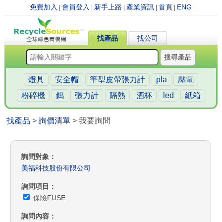
免費加入
會員登入
新手上路
產業資訊
首頁
ENG
|
|
|
|
|
找產品
找公司
搜尋產品
燈具
安全帽
筆型皮帶張力計
pla
壓電
粉碎機
鎢
張力計
隔熱
酒杯
led
紙箱
找產品
>
詢價清單
> 我要詢問
詢問對象
美福科技股份有限公司
詢問項目
保險FUSE
詢問內容