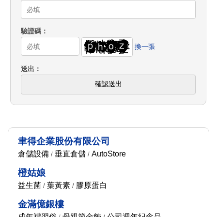
驗證碼
換一張
送出
確認送出
聿得企業股份有限公司
倉儲設備
垂直倉儲
AutoStore
/
/
橙姑娘
益生菌
葉黃素
膠原蛋白
/
/
金滿億銀樓
成年禮習俗
母親節金飾
公司週年紀念品