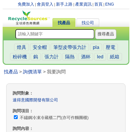
免費加入
會員登入
新手上路
產業資訊
首頁
ENG
|
|
|
|
|
找產品
找公司
搜尋產品
燈具
安全帽
筆型皮帶張力計
pla
壓電
粉碎機
鎢
張力計
隔熱
酒杯
led
紙箱
找產品
>
詢價清單
> 我要詢問
詢問對象
速得意國際開發有限公司
詢問項目
不鏽鋼冷凍冷藏櫃二門(亦可作麵團櫃)
詢問內容