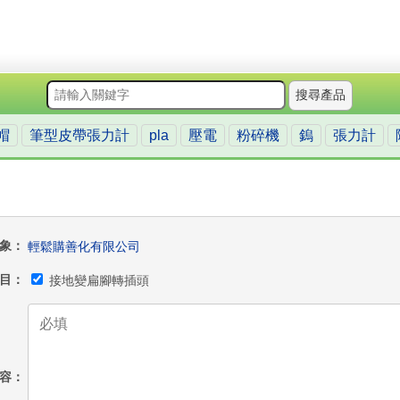
搜尋產品
帽
筆型皮帶張力計
pla
壓電
粉碎機
鎢
張力計
象
輕鬆購善化有限公司
目
接地變扁腳轉插頭
容