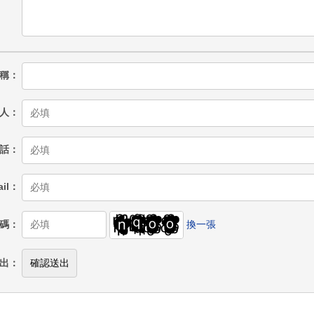
稱
人
話
il
碼
換一張
出
確認送出