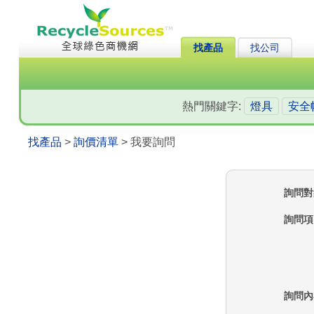
找產品
找公司
熱門關鍵字:
燈具
安全
找產品
>
詢價清單
> 我要詢問
詢問對
詢問項
詢問內