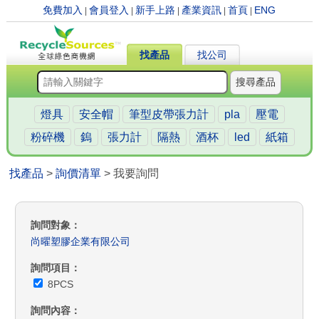
免費加入
會員登入
新手上路
產業資訊
首頁
ENG
|
|
|
|
|
找產品
找公司
搜尋產品
燈具
安全帽
筆型皮帶張力計
pla
壓電
粉碎機
鎢
張力計
隔熱
酒杯
led
紙箱
找產品
>
詢價清單
> 我要詢問
詢問對象
尚曜塑膠企業有限公司
詢問項目
8PCS
詢問內容