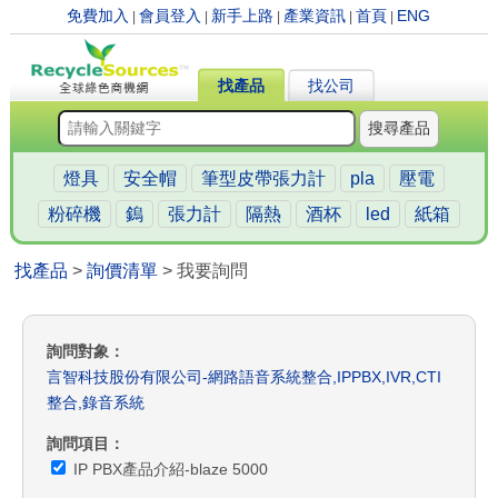
免費加入
會員登入
新手上路
產業資訊
首頁
ENG
|
|
|
|
|
找產品
找公司
搜尋產品
燈具
安全帽
筆型皮帶張力計
pla
壓電
粉碎機
鎢
張力計
隔熱
酒杯
led
紙箱
找產品
>
詢價清單
> 我要詢問
詢問對象
言智科技股份有限公司-網路語音系統整合,IPPBX,IVR,CTI
整合,錄音系統
詢問項目
IP PBX產品介紹-blaze 5000