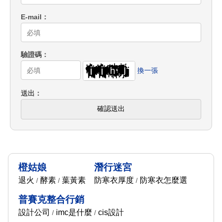
E-mail
驗證碼
換一張
送出
確認送出
橙姑娘
潛行迷宮
退火
酵素
葉黃素
防寒衣厚度
防寒衣怎麼選
/
/
/
普賽克整合行銷
設計公司
imc是什麼
cis設計
/
/