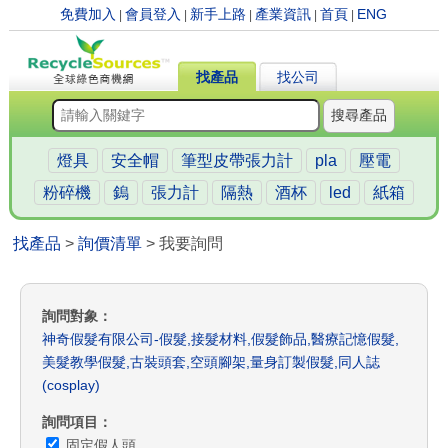
免費加入
會員登入
新手上路
產業資訊
首頁
ENG
|
|
|
|
|
找產品
找公司
搜尋產品
燈具
安全帽
筆型皮帶張力計
pla
壓電
粉碎機
鎢
張力計
隔熱
酒杯
led
紙箱
找產品
>
詢價清單
> 我要詢問
詢問對象
神奇假髮有限公司-假髮,接髮材料,假髮飾品,醫療記憶假髮,
美髮教學假髮,古裝頭套,空頭腳架,量身訂製假髮,同人誌
(cosplay)
詢問項目
固定假人頭