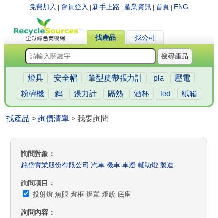
免費加入
會員登入
新手上路
產業資訊
首頁
ENG
|
|
|
|
|
找產品
找公司
搜尋產品
燈具
安全帽
筆型皮帶張力計
pla
壓電
粉碎機
鎢
張力計
隔熱
酒杯
led
紙箱
找產品
>
詢價清單
> 我要詢問
詢問對象
銘岱實業股份有限公司 汽車 機車 車燈 輔助燈 製造
詢問項目
投射燈 魚眼 燈框 燈罩 燈殼 底座
詢問內容