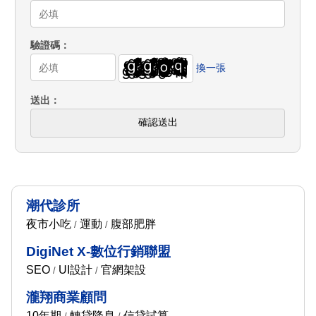
驗證碼
換一張
送出
確認送出
潮代診所
夜市小吃
運動
腹部肥胖
/
/
DigiNet X-數位行銷聯盟
SEO
UI設計
官網架設
/
/
瀧翔商業顧問
10年期
轉貸降息
信貸試算