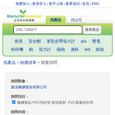
免費加入
會員登入
新手上路
產業資訊
首頁
ENG
|
|
|
|
|
找產品
找公司
搜尋產品
燈具
安全帽
筆型皮帶張力計
pla
壓電
粉碎機
鎢
張力計
隔熱
酒杯
led
紙箱
找產品
>
詢價清單
> 我要詢問
詢問對象
森湶橡膠股份有限公司
詢問項目
橡膠製品.PVC夾紗管.衛浴器材. PVC蓮蓬頭水管.
詢問內容