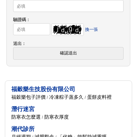
驗證碼
換一張
送出
確認送出
福穀樂生技股份有限公司
福穀樂包子評價
冷凍粽子蒸多久
蛋餅皮料裡
/
/
潛行迷宮
防寒衣怎麼選
防寒衣厚度
/
潮代診所
月經週期
減肥觀念
「代糖」能幫助減重嗎