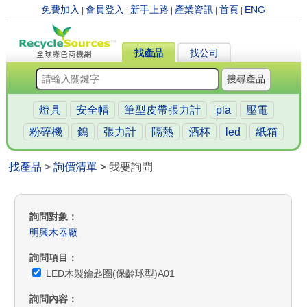
免費加入
會員登入
新手上路
產業資訊
首頁
ENG
|
|
|
|
|
找產品
找公司
搜尋產品
燈具
安全帽
筆型皮帶張力計
pla
壓電
粉碎機
鎢
張力計
隔熱
酒杯
led
紙箱
找產品
>
詢價清單
> 我要詢問
詢問對象
明興木器廠
詢問項目
LED木製鑰匙圈(保齡球型)A01
詢問內容