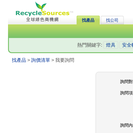
找產品
找公司
熱門關鍵字:
燈具
安全
找產品
>
詢價清單
> 我要詢問
詢問對
詢問項
詢問內