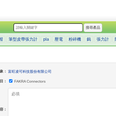
搜尋產品
帽
筆型皮帶張力計
pla
壓電
粉碎機
鎢
張力計
象
富旺凌可科技股份有限公司
目
FAKRA Connectors
容