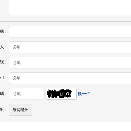
稱
人
話
il
碼
換一張
出
確認送出