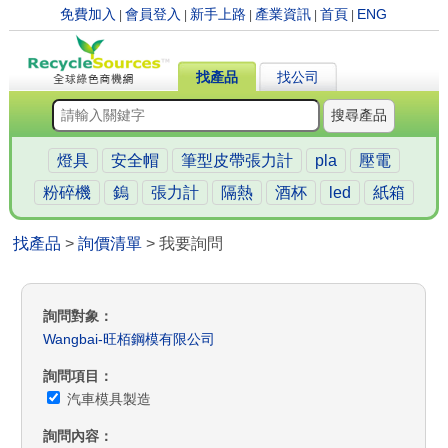
免費加入
會員登入
新手上路
產業資訊
首頁
ENG
|
|
|
|
|
找產品
找公司
搜尋產品
燈具
安全帽
筆型皮帶張力計
pla
壓電
粉碎機
鎢
張力計
隔熱
酒杯
led
紙箱
找產品
>
詢價清單
> 我要詢問
詢問對象
Wangbai-旺栢鋼模有限公司
詢問項目
汽車模具製造
詢問內容