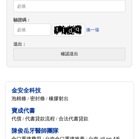
驗證碼
換一張
送出
確認送出
金安全科技
泡棉條
密封條
橡膠射出
/
/
寶成代書
代償
代書貸款流程
合法代書貸款
/
/
陳俊岳牙醫師團隊
全口重建費用
台南全口重建推薦
台南 all on 4/6