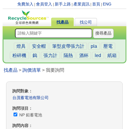
免費加入
會員登入
新手上路
產業資訊
首頁
ENG
|
|
|
|
|
找產品
找公司
搜尋產品
燈具
安全帽
筆型皮帶張力計
pla
壓電
粉碎機
鎢
張力計
隔熱
酒杯
led
紙箱
找產品
>
詢價清單
> 我要詢問
詢問對象
台茂蓄電池有限公司
詢問項目
NP 鉛蓄電池
詢問內容