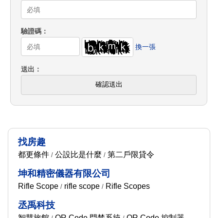
驗證碼
換一張
送出
確認送出
找房趣
都更條件
公設比是什麼
第二戶限貸令
/
/
坤和精密儀器有限公司
Rifle Scope
rifle scope
Rifle Scopes
/
/
丞禹科技
智慧旅館
QR Code 門禁系統
QR Code 控制器