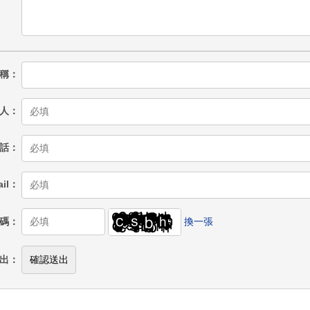
稱
人
話
il
碼
換一張
出
確認送出