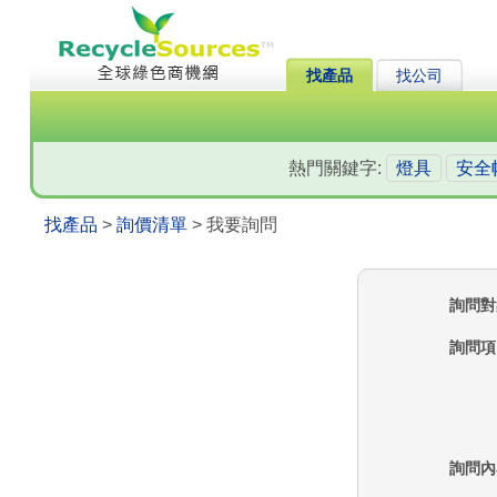
找產品
找公司
熱門關鍵字:
燈具
安全
找產品
>
詢價清單
> 我要詢問
詢問對
詢問項
詢問內