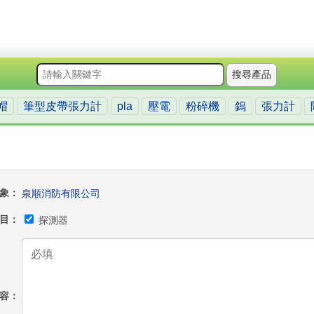
搜尋產品
帽
筆型皮帶張力計
pla
壓電
粉碎機
鎢
張力計
象
泉順消防有限公司
目
探測器
容