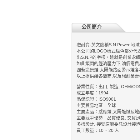
公司簡介
磁耐寶
-
英文簡稱
S.N.Power
地球
本公司的
LOGO
樣式綠色部分代
出
S.N.P
的字樣。這就是創業永
如此煩悶的經濟壓力下
,
油價電費
園藝造景燈
,
太陽能路面警示燈各
以上提供給各盤商
,
以及想創業青
營業性質：出口, 製造, OEM/OD
成立年度：1994
品保認證：ISO9001
主要貿易地區：全球
主要產品：感應燈,太陽能燈及地
主要競爭優勢：品質優良, 交貨迅速,
多樣設計, 接受原廠委託設計製造 
員工數量：10 ~ 20 人