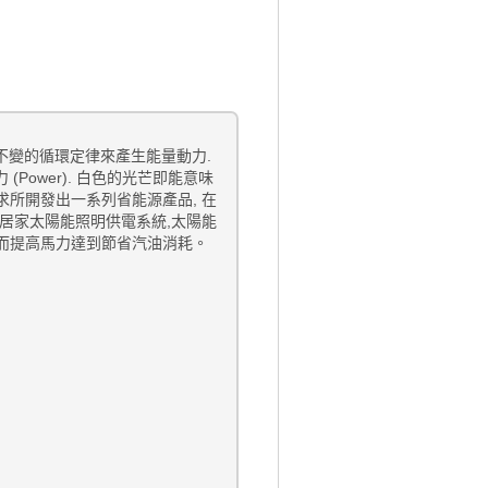
不變的循環定律來產生能量動力
.
力
(Power).
白色的光芒即能意味
求所開發出一系列省能源產品
,
在
居家太陽能照明供電系統
,
太陽能
而提高馬力達到節省汽油消耗。