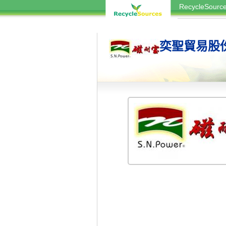
RecycleSou
奕聖貿易股