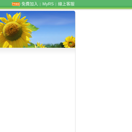
免費加入
MyRS
線上客服
|
|