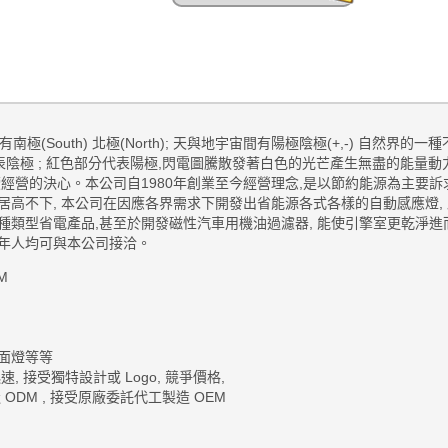
有南極
(South)
北極
(North);
天與地宇宙間有陽極陰極
(+,-)
自然界的一種
表陰極
;
紅色部分代表陽極
,
閃電圖騰散發著白色的光芒產生無盡的能量動
續經營的決心。本公司自
1980
年創業至今經營理念
,
是以節約能源為主要訴
居高不下
,
本公司在因應各界需求下開發出省能源各式各樣的自動感應燈
,
種類型省電產品
,
甚至於開發磁性汽車用機油過濾器
,
能使引擎室更乾淨進
年人均可與本公司接洽。
M
面燈等等
 接受獨特設計或 Logo, 競爭價格,
ODM , 接受原廠委託代工製造 OEM