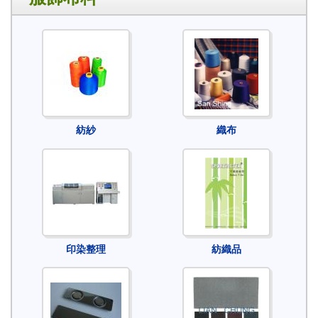
紡紗
織布
印染整理
紡織品