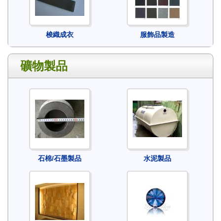
梭織成衣
服飾品製造
礦物製品
石棉/石墨製品
水泥製品