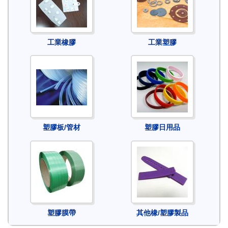
工業橡膠
工業塑膠
塑膠板/管材
塑膠日用品
塑膠膜帶
其他橡/塑膠製品