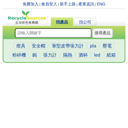
免費加入
會員登入
新手上路
產業資訊
ENG
|
|
|
|
找產品
找公司
搜尋產品
燈具
安全帽
筆型皮帶張力計
pla
壓電
粉碎機
鎢
張力計
隔熱
酒杯
led
紙箱