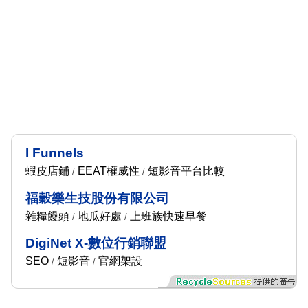
I Funnels
蝦皮店鋪
EEAT權威性
短影音平台比較
/
/
福穀樂生技股份有限公司
雜糧饅頭
地瓜好處
上班族快速早餐
/
/
DigiNet X-數位行銷聯盟
SEO
短影音
官網架設
/
/