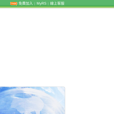
免費加入
MyRS
線上客服
|
|