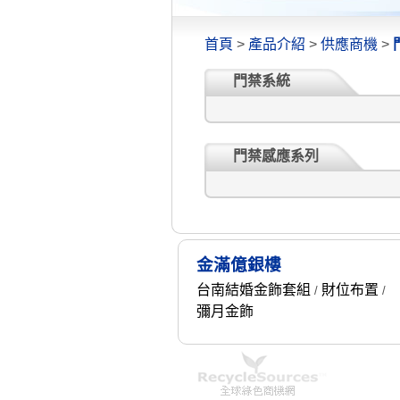
首頁
>
產品介紹
>
供應商機
>
門禁系統
門禁感應系列
金滿億銀樓
台南結婚金飾套組
財位布置
/
/
彌月金飾