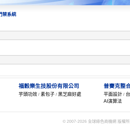
門禁系統
福穀樂生技股份有限公司
普賽克整
芋頭功效
素包子
黑芝麻好處
平面設計
/
/
/
AI演算法
© 2007-2026 全球綠色商機網 版權所有 Rec