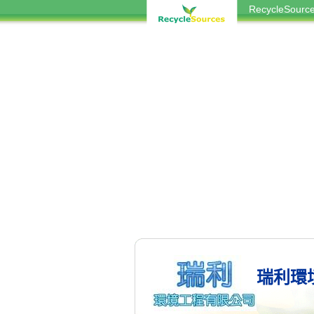
RecycleSou
瑞利環