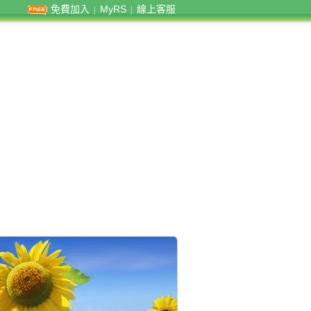
免費加入
MyRS
線上客服
|
|