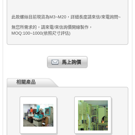
此款螺絲目前現貨為M3~M20，詳細長度請來信/來電詢問~
無您所需求的，請來電/來信詢價開線製作，
MOQ:100~1000(依照尺寸評估)
馬上詢價
相關產品