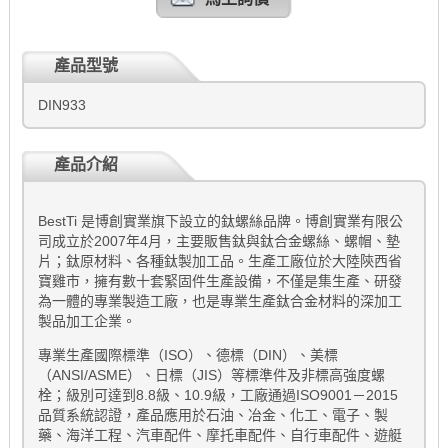
產品型號
DIN933
產品介紹
BestTi 是博創實業旗下設立的鈦螺絲品牌。博創實業有限公
司成立於2007年4月，主要販售鈦與鈦合金螺絲、螺帽、墊
片；鈦原材料、各種鈦製加工品。生產工廠位於大陸陝西省
寶雞市，擁有數十套緊固件生產設備，不僅是集生產、研發
為一體的專業製造工廠，也是專業生產鈦合金材料的深加工
製品加工企業。
專業生產國際標準（ISO）、德標（DIN）、美標
（ANSI/ASME）、日標（JIS）等標準件及非標高強度螺
栓；級別可達到8.8級、10.9級，工廠通過ISO9001－2015
品質系統認證，產品應用於石油、冶金、化工、電子、製
藥、海洋工程、汽車配件、摩托車配件、自行車配件、遊艇