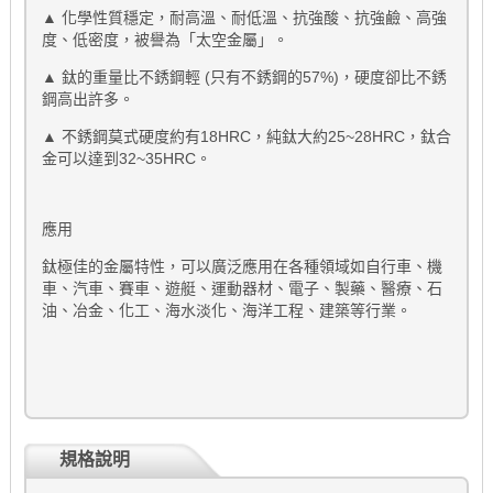
▲ 化學性質穩定，耐高溫、耐低溫、抗強酸、抗強鹼、高強
度、低密度，被譽為「太空金屬」。
▲ 鈦的重量比不銹鋼輕 (只有不銹鋼的57%)，硬度卻比不銹
鋼高出許多。
▲ 不銹鋼莫式硬度約有18HRC，純鈦大約25~28HRC，鈦合
金可以達到32~35HRC。
應用
鈦極佳的金屬特性，可以廣泛應用在各種領域如自行車、機
車、汽車、賽車、遊艇、運動器材、電子、製藥、醫療、石
油、冶金、化工、海水淡化、海洋工程、建築等行業。
規格說明