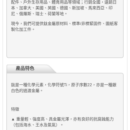
配件、戶外生存用品、體育用品等領域；行銷全國，遠銷日
本、加拿大、美國、英國、德國、新加坡、馬來西亞、印
尼、俄羅斯、瑞士、荷蘭等地。
現今，我們可提供鈦金屬原材料、標準/非標緊固件、圖紙客
製化加工件。
產品特色
鈦是一種化學元素，化學符號Ti，原子序數22，亦是一種銀
白色的過渡金屬。
特徵
▲ 重量輕、強度高、具金屬光澤，亦有良好的抗腐蝕能力
（包括海水、王水及氯氣）。