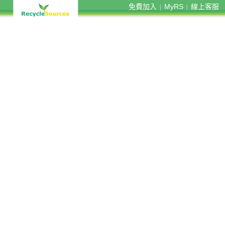
免費加入
MyRS
線上客服
|
|