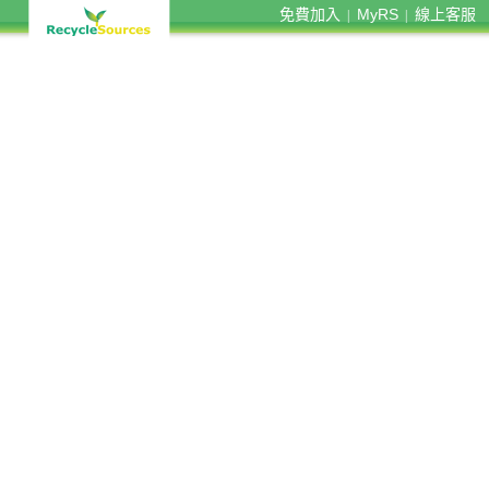
免費加入
MyRS
線上客服
|
|