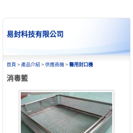
易封科技有限公司
首頁
>
產品介紹
>
供應商機
>
醫用封口機
消毒籃