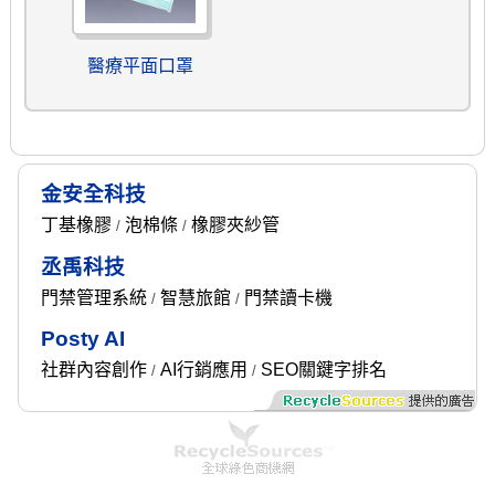
醫療平面口罩
金安全科技
丁基橡膠
泡棉條
橡膠夾紗管
/
/
丞禹科技
門禁管理系統
智慧旅館
門禁讀卡機
/
/
Posty AI
社群內容創作
AI行銷應用
SEO關鍵字排名
/
/