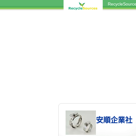
RecycleSou
安順企業社