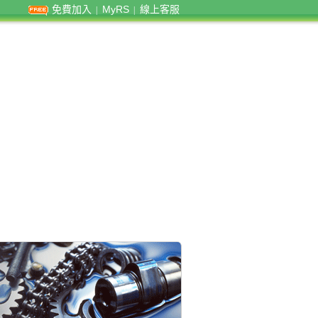
免費加入
MyRS
線上客服
|
|