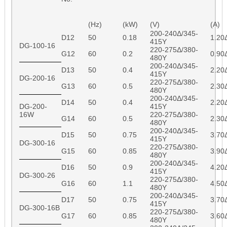
(Hz)
(kW)
(V)
(A)
200-240Δ/345-
D12
50
0.18
1.20
415Y
DG-100-16
220-275Δ/380-
G12
60
0.2
0.90
480Y
200-240Δ/345-
D13
50
0.4
2.20
415Y
DG-200-16
220-275Δ/380-
G13
60
0.5
2.30
480Y
200-240Δ/345-
D14
50
0.4
2.20
DG-200-
415Y
16W
220-275Δ/380-
G14
60
0.5
2.30
480Y
200-240Δ/345-
D15
50
0.75
3.70
415Y
DG-300-16
220-275Δ/380-
G15
60
0.85
3.90
480Y
200-240Δ/345-
D16
50
0.9
4.20
415Y
DG-300-26
220-275Δ/380-
G16
60
1.1
4.50
480Y
200-240Δ/345-
D17
50
0.75
3.70
415Y
DG-300-16B
220-275Δ/380-
G17
60
0.85
3.60
480Y