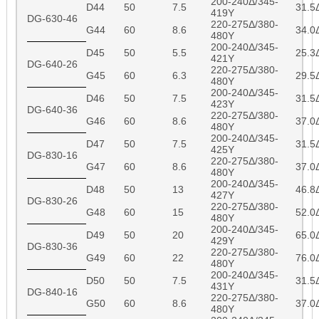
200-240Δ/345-
D44
50
7.5
31.5
419Y
DG-630-46
220-275Δ/380-
G44
60
8.6
34.0
480Y
200-240Δ/345-
D45
50
5.5
25.3
421Y
DG-640-26
220-275Δ/380-
G45
60
6.3
29.5
480Y
200-240Δ/345-
D46
50
7.5
31.5
423Y
DG-640-36
220-275Δ/380-
G46
60
8.6
37.0
480Y
200-240Δ/345-
D47
50
7.5
31.5
425Y
DG-830-16
220-275Δ/380-
G47
60
8.6
37.0
480Y
200-240Δ/345-
D48
50
13
46.8
427Y
DG-830-26
220-275Δ/380-
G48
60
15
52.0
480Y
200-240Δ/345-
D49
50
20
65.0
429Y
DG-830-36
220-275Δ/380-
G49
60
22
76.0
480Y
200-240Δ/345-
D50
50
7.5
31.5
431Y
DG-840-16
220-275Δ/380-
G50
60
8.6
37.0
480Y