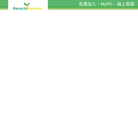
免費加入
MyRS
線上客服
|
|