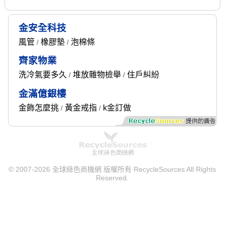
金安全科技
風管
橡膠墊
泡棉條
/
/
齊家物業
洗冷氣要多久
堆放雜物檢舉
住戶糾紛
/
/
金滿億銀樓
金飾怎麼挑
黃金戒指
k金訂做
/
/
© 2007-2026 全球綠色商機網 版權所有 RecycleSources All Rights
Reserved.