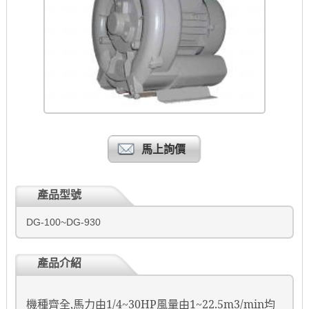
馬上詢價
產品型號
DG-100~DG-930
產品介紹
機種齊全
,
馬力由
1/4~30HP
風量由
1~22.5m3/min
均