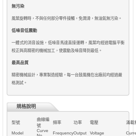
無污染
風葉旋轉時，不與任何部分零件接觸，免潤滑，無油氣無污染。
低噪音低震動
一體式的消音設施，低噪音馬達直接運轉，風葉均經過電腦平衡
校正與高精密的機械加工，使震動及噪音降到最低。
最高品質
精密機械設計，專業製造經驗，每一台鼓風機在出廠前均經過嚴
格測試。
規格說明
曲線編
型號
頻率
功率
電壓
滿載
號
Curve
Model
Frequency
Output
Voltage
Curr
No.