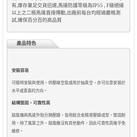
有
,
庫存量足交貨迅速
,
馬達防護等級為
IP55 ,
F
級絕緣
以上之二極馬達直接傳動
,
出廠前每台均經過嚴格測
試
,
確保百分百的高品質
產品特色
安裝容易
可隨時安裝與使用，供壓縮空氣或用於抽真空，亦可任意安裝於
水平或垂直的方向。
結構堅固，可靠性高
鼓風機與馬達外殼分開壓鑄，皆用鋁合金精密壓鑄成型，堅固耐
用。除了風葉之外，鼓風機沒有其他動件，因此可靠性高幾乎免
維修。