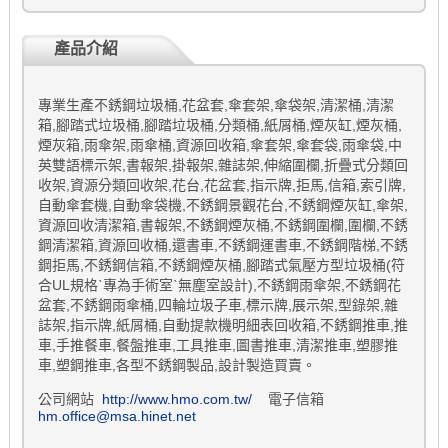
產品介紹
專業生產不銹鋼垃圾桶,花盆套,傘套架,傘袋架,清潔桶,清潔
箱,腳踏式垃圾桶,腳踏垃圾桶,分類桶,紙屑桶,煙灰缸,煙灰桶,
煙灰箱,雨傘架,雨傘桶,資源回收箱,傘套架,傘套袋,雨傘袋,中
英雙語標示架,書報架,掛報架,雜誌架,伸縮圍欄,折疊式分類回
收架,資源分類回收架,花台,花盆套,指示牌,拒馬,信箱,索引牌,
自動傘套機,自動傘袋機,不銹鋼景觀花台,不銹鋼煙灰缸,傘架,
資源回收清潔箱,書報架,不銹鋼煙灰桶,不銹鋼圍欄,圍欄,不銹
鋼清潔箱,資源回收桶,還書車,不銹鋼運書車,不銹鋼階梯,不銹
鋼拒馬,不銹鋼信箱,不銹鋼煙灰桶,腳踏式氣壓方型垃圾桶(符
合UL規格ˋ專為手術室ˋ無塵室設計),不銹鋼雨傘架,不銹鋼花
盆套,不銹鋼雨傘桶,四輪垃圾子車,標示牌,展示架,型錄架,雜
誌架,指示牌,紙屑桶,自動提款機明細表回收箱,不銹鋼推車,推
車,手推餐車,餐盤推車,工具推車,圖書推車,清潔推車,塑膠推
車,塑鋼推車,各型不銹鋼製品,設計製造買賣。
公司網站
http://www.hmo.com.tw/
電子信箱
hm.office@msa.hinet.net