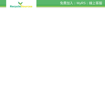
免費加入
MyRS
線上客服
|
|