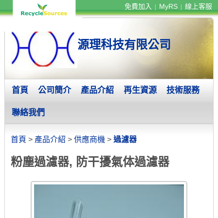
免費加入
MyRS
線上客服
|
|
源理科技有限公司
首頁
公司簡介
產品介紹
再生資源
技術服務
聯絡我們
首頁
>
產品介紹
>
供應商機
>
過濾器
粉塵過濾器, 防干擾氣体過濾器